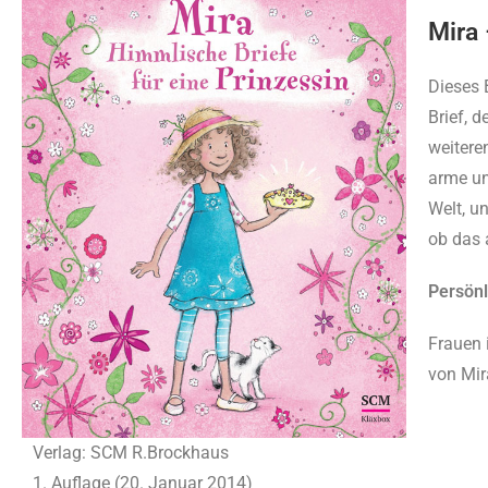
Mira 
Dieses 
Brief, 
weitere
arme un
Welt, u
ob das 
Persön
Frauen 
von Mir
Verlag: SCM R.Brockhaus
1. Auflage (20. Januar 2014)