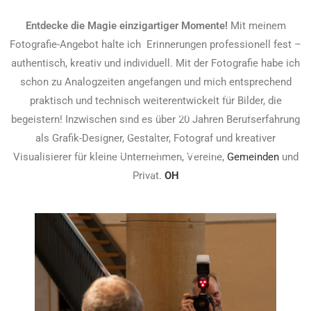
sch
.
gke
d,
m
ode
Entdecke die Magie einzigartiger Momente!
Mit meinem
on
Ein
iten
kön
m
r in
Fotografie-Angebot halte ich Erinnerungen professionell fest –
im
zel
prä
nen
übe
and
authentisch, kreativ und individuell. Mit der Fotografie habe ich
Auf
bild
zis
Bild
r
ere
schon zu Analogzeiten angefangen und mich entsprechend
tra
er
e
er
zeh
n
praktisch und technisch weiterentwickelt für Bilder, die
g
von
zu
daz
n
soz
begeistern! Inzwischen sind es über 20 Jahren Berufserfahrung
zur
Leh
erlä
u
Unt
iale
als Grafik-Designer, Gestalter, Fotograf und kreativer
Do
rer
uter
beit
erri
n
Visualisierer für kleine Unternehmen, Vereine,
Gemeinden
und
ku
für
n.
rag
cht
Me
Privat.
OH
me
ein
Vis
en,
sei
die
nta
Übe
uell
den
nhe
n.
tion
rsic
e
Tex
iten
an
hts
Dar
t zu
für
ver
pla
stel
erg
die
sch
kat.
lun
änz
Alte
ied
Ein
gen
en
rsgr